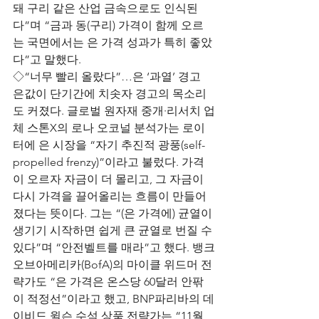
돼 구리 같은 산업 금속으로도 인식된
다”며 “금과 동(구리) 가격이 함께 오르
는 국면에서는 은 가격 성과가 특히 좋았
다”고 말했다.
◇“너무 빨리 올랐다”…은 ‘과열’ 경고
은값이 단기간에 치솟자 경고의 목소리
도 커졌다. 글로벌 원자재 중개·리서치 업
체 스톤X의 로나 오코널 분석가는 로이
터에 은 시장을 “자기 추진적 광풍(self-
propelled frenzy)”이라고 불렀다. 가격
이 오르자 자금이 더 몰리고, 그 자금이 
다시 가격을 끌어올리는 흐름이 만들어
졌다는 뜻이다. 그는 “(은 가격에) 균열이 
생기기 시작하면 쉽게 큰 균열로 번질 수 
있다”며 “안전벨트를 매라”고 했다. 뱅크
오브아메리카(BofA)의 마이클 위드머 전
략가도 “은 가격은 온스당 60달러 안팎
이 적정선”이라고 했고, BNP파리바의 데
이비드 윌슨 수석 상품 전략가는 “11월 