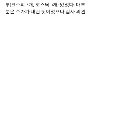
부(코스피 7개, 코스닥 5개) 있었다. 대부
분은 주가가 내린 탓이었으나 감사 의견 
거절로 상장폐지 위기에 몰렸다가 올해 5
월 1년의 개선기간이 부여된 금양과 같
은 사례도 존재했다.
전체 보기
최근 게시물