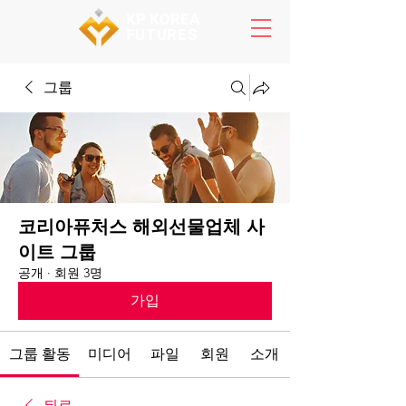
KP KOREA
FUTURES
그룹
코리아퓨처스 해외선물업체 사
이트 그룹
공개
·
회원 3명
가입
그룹 활동
미디어
파일
회원
소개
뒤로